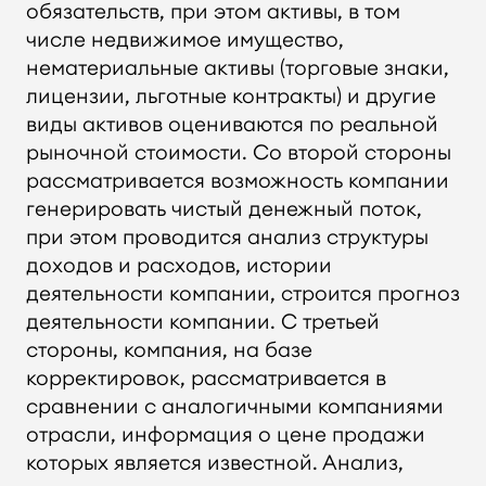
обязательств, при этом активы, в том
числе недвижимое имущество,
нематериальные активы (торговые знаки,
Оставить заявку
лицензии, льготные контракты) и другие
виды активов оцениваются по реальной
рыночной стоимости. Со второй стороны
Мы перезваним Вам
рассматривается возможность компании
генерировать чистый денежный поток,
Заявка отправлена
при этом проводится анализ структуры
доходов и расходов, истории
деятельности компании, строится прогноз
Спасибо! мы вам
деятельности компании. С третьей
перезвоним
стороны, компания, на базе
корректировок, рассматривается в
сравнении с аналогичными компаниями
отрасли, информация о цене продажи
которых является известной. Анализ,
Я согласен на обработку личных данных