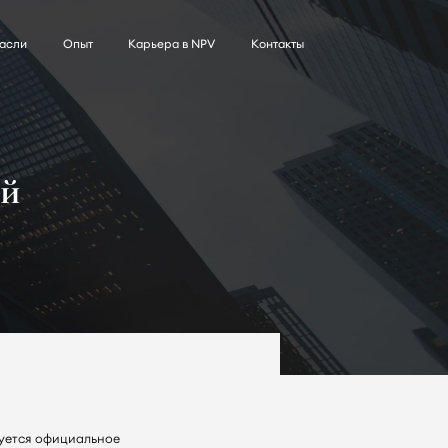
асли
Опыт
Карьера в NPV
Контакты
ей
буется официальное