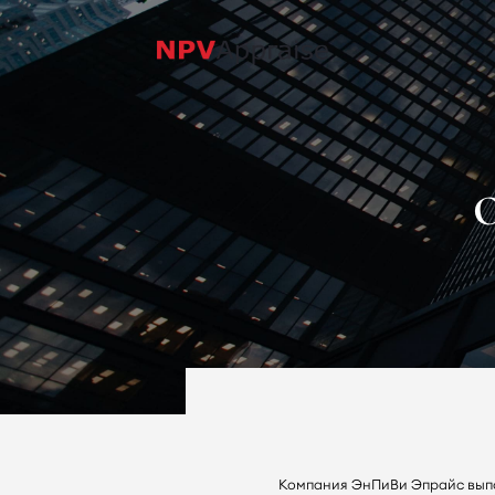
О
Компания ЭнПиВи Эпрайс выпол