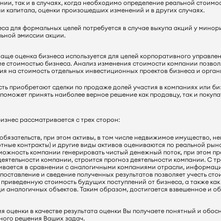
нии, так и в случаях, когда необходимо определение реальной стоимо
и капитала, оценки произошедших изменений и в других случаях.
са для формальных целей потребуется в случае выкупа акций у минор
ьной эмиссии акции.
чаще оценка бизнеса используется для целей корпоративного управле
е стоимостью бизнеса. Анализ изменения стоимости компании позволя
ния на стоимость отдельных инвестиционных проектов бизнеса и орга
ть приобретают сделки по продаже долей участия в компаниях или би
поможет принять наиболее верное решение как продавцу, так и покуп
Оставить заявку
изнес рассматривается с трех сторон:
Заявка отправлена
Мы перезваним Вам
 обязательств, при этом активы, в том числе недвижимое имущество, 
готные контракты) и другие виды активов оцениваются по реальной ры
ожность компании генерировать чистый денежный поток, при этом пр
еятельности компании, строится прогноз деятельности компании. С тр
ривается в сравнении с аналогичными компаниями отрасли, информац
Спасибо! мы вам перезвоним
опоставление и сведение полученных результатов позволяет учесть ст
к приведенную стоимость будущих поступлений от бизнеса, а также ка
и аналогичных объектов. Таким образом, достигается взвешенное и 
я оценки в качестве результата оценки Вы получаете понятный и обос
ного решения Ваших задач.