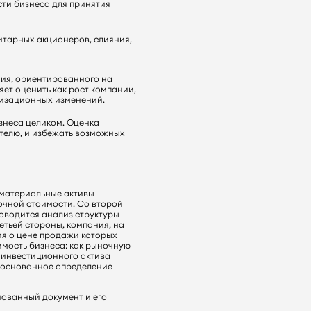
сти бизнеса для принятия
итарных акционеров, слияния,
ния, ориентированного на
ет оценить как рост компании,
низационных изменений.
знеса целиком. Оценка
ателю, и избежать возможных
нематериальные активы
ночной стоимости. Со второй
оводится анализ структуры
етьей стороны, компания, на
ия о цене продажи которых
оимость бизнеса: как рыночную
к инвестиционного актива
обоснованное определение
нованный документ и его