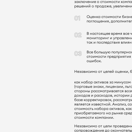
заключение о стоимости компа
решений о продаже, увеличени
Оценка стоимости бизне
поглощения, дополнител
В настоящее время все 
мониторинг и управлени
так и последствия влия
Все большую популярнос
стоимости предприятия 
ошибок.
Независимо от целей оценки, б
как набор активов за минусом
(торговые знаки, лицензии, ль
стороны рассматривается возм
доходов и расходов, истории д
базе корректировок, рассмат
является известной. Анализ, с
стоимость набора активов, ка
приобретаемого на рынке сред
стоимости компании.
Независимо от цели проведени
сопровождение до окончатель