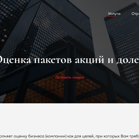
Услуги
Отр
ценка пакетов акций и дол
Оставить заявку
няет оценку бизнеса (компании) как для целей, при которых Вам тре